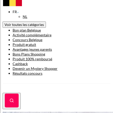
FR
NL
Voir toutes les catégories
Bon plan Belgique
Activité complémentaire
Concours Belgique
Produit gratuit
Avantages jeunes parents
Bons Plans Shopping
Produit 100% remboursé
Cashback
Devenir un Mystery Shopper
Résultats concours