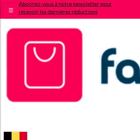
Abonnez-vous à notre newsletter pour
☰
recevoir les dernières réductions
Bons plans
Le Blog
A propos
Contact