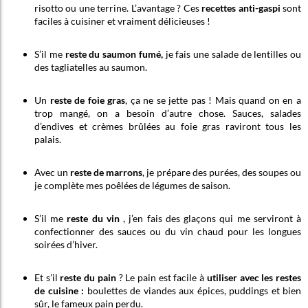
risotto ou une terrine. L’avantage ? Ces
recettes anti-gaspi
sont
faciles à cuisiner et vraiment délicieuses !
S’il me
reste du saumon fumé,
je fais une salade de lentilles ou
des tagliatelles au saumon.
Un
reste de foie gras
, ça ne se jette pas ! Mais quand on en a
trop mangé, on a besoin d’autre chose. Sauces, salades
d’endives et crèmes brûlées au foie gras raviront tous les
palais.
Avec un
reste de marrons
, je prépare des purées, des soupes ou
je complète mes poêlées de légumes de saison.
S’il me
reste du vin
, j’en fais des glaçons qui me serviront à
confectionner des sauces ou du vin chaud pour les longues
soirées d’hiver.
Et s’il
reste du pain
? Le pain est facile à
utiliser avec les restes
de cuisine :
boulettes de viandes aux épices, puddings et bien
sûr, le fameux pain perdu.