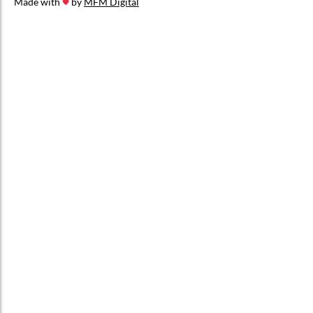
Made with
by
MFM Digital