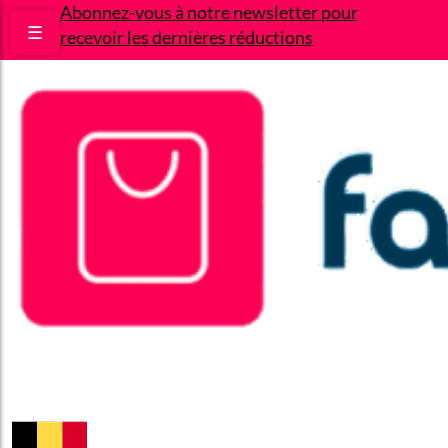
Abonnez-vous à notre newsletter pour
☰
recevoir les dernières réductions
Bons plans
Le Blog
A propos
Contact