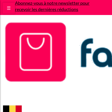
Abonnez-vous à notre newsletter pour
☰
recevoir les dernières réductions
Bons plans
Le Blog
A propos
Contact