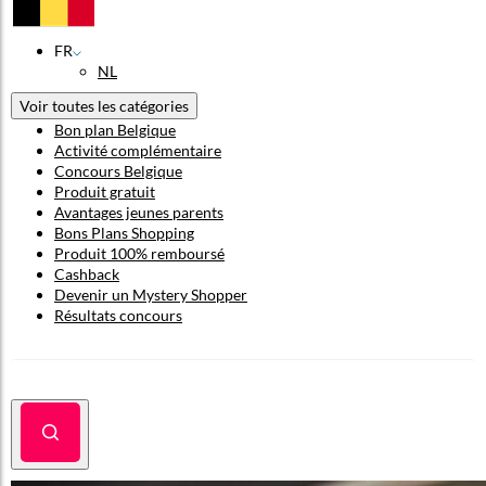
FR
NL
Voir toutes les catégories
Bon plan Belgique
Activité complémentaire
Concours Belgique
Produit gratuit
Avantages jeunes parents
Bons Plans Shopping
Produit 100% remboursé
Cashback
Devenir un Mystery Shopper
Résultats concours