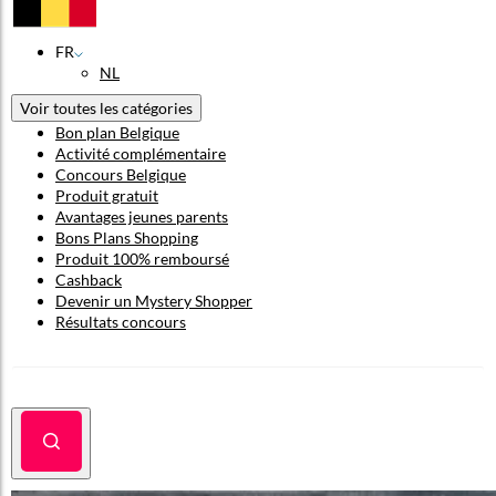
FR
NL
Voir toutes les catégories
Bon plan Belgique
Activité complémentaire
Concours Belgique
Produit gratuit
Avantages jeunes parents
Bons Plans Shopping
Produit 100% remboursé
Cashback
Devenir un Mystery Shopper
Résultats concours