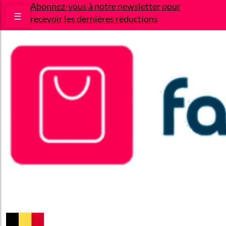
Abonnez-vous à notre newsletter pour
☰
recevoir les dernières réductions
Bons plans
Le Blog
A propos
Contact