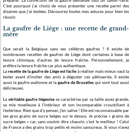
préparer. La confection de la gaufre demande tout un savoir-faire.
C’est pourquoi j’ai choisi de vous présenter une recette parmi des
dizaines que j’ai testées. Découvrez toutes mes astuces pour bien les
réussir.
La gaufre de Liège : une recette de grand-
mère
Que serait la Belgique sans ses célèbres gaufres ? Il existe de
nombreuses recettes de gaufres de Liège dont certaines à base de
levure chimique, d’autres de levure fraîche. Personnellement, je
préfère la levure fraîche car plus authentique.
La
recette de la gaufre de Liège est facile
à réaliser mais mieux vaut la
tester avant d’inviter des amis à déguster ces pâtisseries. Il existe
aussi la gaufre wallonne et la
gaufre de Bruxelles
qui sont tout aussi
délicieuses.
La
véritable gaufre liégeoise
se caractérise par sa taille assez grande,
sa mie moelleuse à l’intérieur et son incomparable croustillant à
l’extérieur. Rien que d’y penser, j’en salive ! Elle est reconnaissable par
ses gros grains de sucre belges sur le dessus. Je précise « grains de
sucre belges » car, sans vouloir être chauvin, c’est le meilleur ! Celui
de France a des grains trop petits et moins savoureux. Si vous n’avez