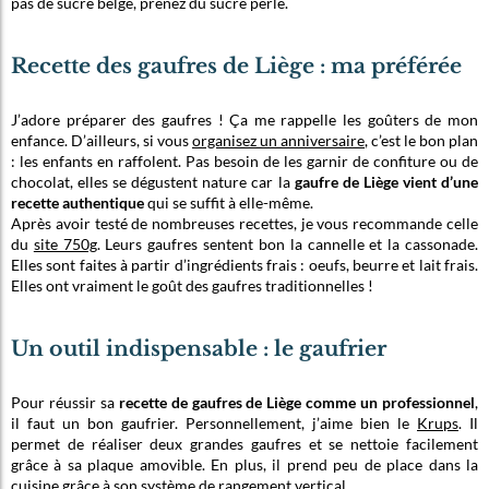
pas de sucre belge, prenez du sucre perlé.
Recette des gaufres de Liège : ma préférée
J’adore préparer des gaufres ! Ça me rappelle les goûters de mon
enfance. D’ailleurs, si vous
organisez un anniversaire
, c’est le bon plan
: les enfants en raffolent. Pas besoin de les garnir de confiture ou de
chocolat, elles se dégustent nature car la
gaufre de Liège vient d’une
recette authentique
qui se suffit à elle-même.
Après avoir testé de nombreuses recettes, je vous recommande celle
du
site 750g
. Leurs gaufres sentent bon la cannelle et la cassonade.
Elles sont faites à partir d’ingrédients frais : oeufs, beurre et lait frais.
Elles ont vraiment le goût des gaufres traditionnelles !
Un outil indispensable : le gaufrier
Pour réussir sa
recette de gaufres de Liège comme un professionnel
,
il faut un bon gaufrier. Personnellement, j’aime bien le
Krups
. Il
permet de réaliser deux grandes gaufres et se nettoie facilement
grâce à sa plaque amovible. En plus, il prend peu de place dans la
cuisine grâce à son système de rangement vertical.