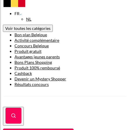
FR
NL
Voir toutes les catégories
Bon plan Belgique
Activité complémentaire
Concours Belgique
Produit gratuit
Avantages jeunes parents
Bons Plans Shopping
Produit 100% remboursé
Cashback
Devenir un Mystery Shopper
Résultats concours