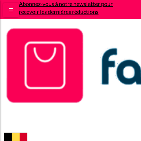
Abonnez-vous à notre newsletter pour
☰
recevoir les dernières réductions
Bons plans
Le Blog
A propos
Contact