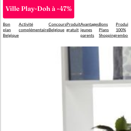
Ville Play-Doh à -47%
Bon
Activité
Concours
Produit
Avantages
Bons
Produit
plan
complémentaire
Belgique
gratuit
jeunes
Plans
100%
Belgique
parents
Shopping
rembou