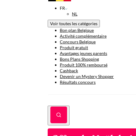
FR
NL
Voir toutes les catégories
Bon plan Belgique
Activité complémentaire
Concours Belgique
Produit gratuit
Avantages jeunes parents
Bons Plans Shopping
Produit 100% remboursé
Cashback
Devenir un Mystery Shopper
Résultats concours