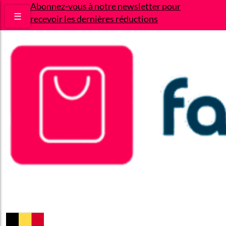
Abonnez-vous à notre newsletter pour
☰
recevoir les dernières réductions
Bons plans
Le Blog
A propos
Contact