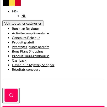
FR
NL
Voir toutes les catégories
Bon plan Belgique
Activité complémentaire
Concours Belgique
Produit gratuit
Avantages jeunes parents
Bons Plans Shopping
Produit 100% remboursé
Cashback
Devenir un Mystery Shopper
Résultats concours