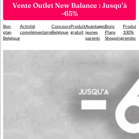
Vente Outlet New Balance : Jusqu’à
-65%
Bon
Activité
Concours
Produit
Avantages
Bons
Produit
plan
complémentaire
Belgique
gratuit
jeunes
Plans
100%
Belgique
parents
Shopping
rembou