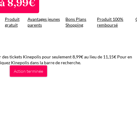
 à 8,99€
Produit
Avantages jeunes
Bons Plans
Produit 100%
gratuit
parents
Shopping
remboursé
r des tickets Kinepolis pour seulement 8,99€ au lieu de 11,15€ Pour en
ndiquez Kinepolis dans la barre de recherche.
Action terminée