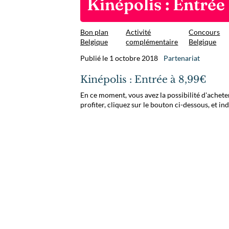
Kinépolis : Entrée
Bon plan
Activité
Concours
Belgique
complémentaire
Belgique
Publié le 1 octobre 2018
Partenariat
Kinépolis : Entrée à 8,99€
En ce moment, vous avez la possibilité d'achete
profiter, cliquez sur le bouton ci-dessous, et i