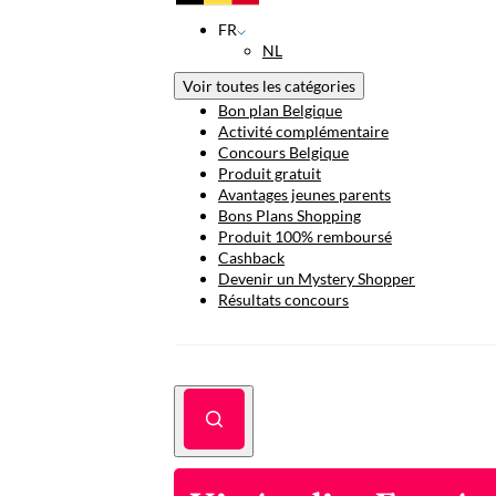
FR
NL
Voir toutes les catégories
Bon plan Belgique
Activité complémentaire
Concours Belgique
Produit gratuit
Avantages jeunes parents
Bons Plans Shopping
Produit 100% remboursé
Cashback
Devenir un Mystery Shopper
Résultats concours