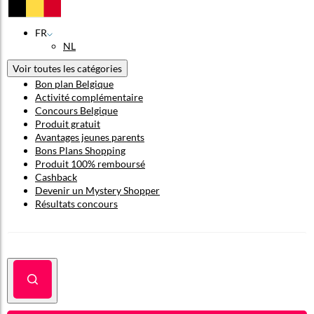
FR
NL
Voir toutes les catégories
Bon plan Belgique
Activité complémentaire
Concours Belgique
Produit gratuit
Avantages jeunes parents
Bons Plans Shopping
Produit 100% remboursé
Cashback
Devenir un Mystery Shopper
Résultats concours