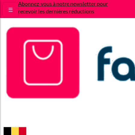
Abonnez-vous à notre newsletter pour
☰
recevoir les dernières réductions
Bons plans
Le Blog
A propos
Contact