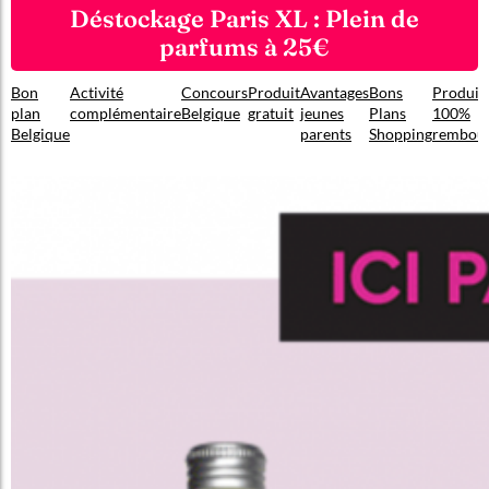
Déstockage Paris XL : Plein de
parfums à 25€
Bon
Activité
Concours
Produit
Avantages
Bons
Produit
plan
complémentaire
Belgique
gratuit
jeunes
Plans
100%
Belgique
parents
Shopping
rembou