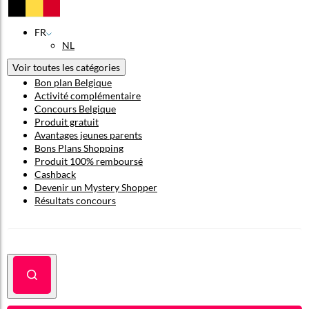
FR
NL
Voir toutes les catégories
Bon plan Belgique
Activité complémentaire
Concours Belgique
Produit gratuit
Avantages jeunes parents
Bons Plans Shopping
Produit 100% remboursé
Cashback
Devenir un Mystery Shopper
Résultats concours