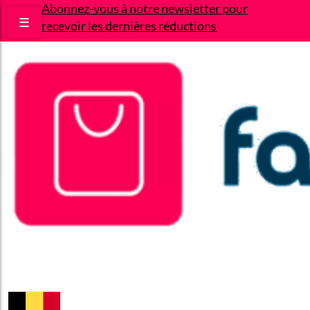
Abonnez-vous à notre newsletter pour
☰
recevoir les dernières réductions
Bons plans
Le Blog
A propos
Contact