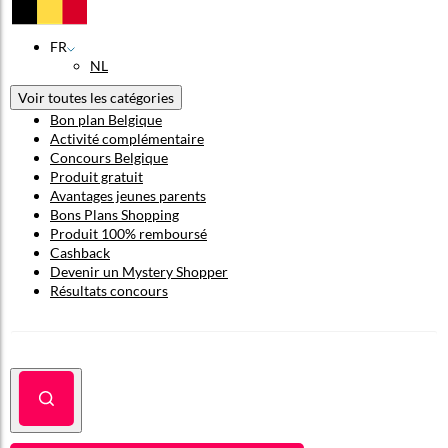
FR
NL
Voir toutes les catégories
Bon plan Belgique
Activité complémentaire
Concours Belgique
Produit gratuit
Avantages jeunes parents
Bons Plans Shopping
Produit 100% remboursé
Cashback
Devenir un Mystery Shopper
Résultats concours