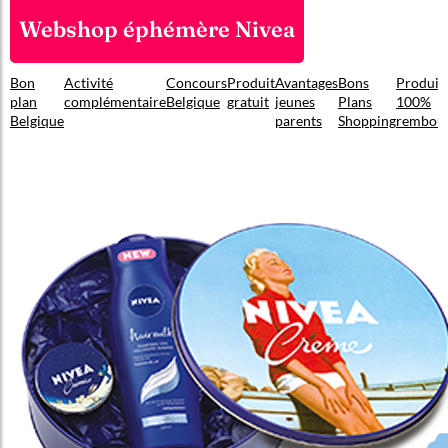
Webshop éphémère Nivea
Bon
Activité
Concours
Produit
Avantages
Bons
Produit
plan
complémentaire
Belgique
gratuit
jeunes
Plans
100%
Belgique
parents
Shopping
rembou