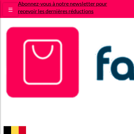
Abonnez-vous à notre newsletter pour
☰
recevoir les dernières réductions
Bons plans
Le Blog
A propos
Contact