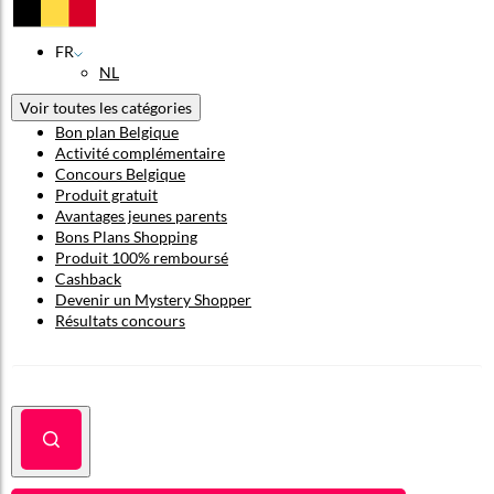
FR
NL
Voir toutes les catégories
Bon plan Belgique
Activité complémentaire
Concours Belgique
Produit gratuit
Avantages jeunes parents
Bons Plans Shopping
Produit 100% remboursé
Cashback
Devenir un Mystery Shopper
Résultats concours