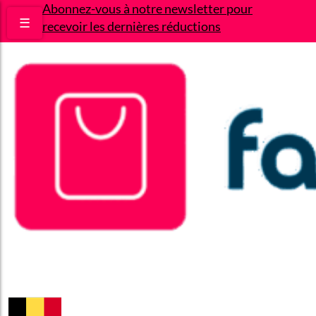
Abonnez-vous à notre newsletter pour
☰
recevoir les dernières réductions
Bons plans
Le Blog
A propos
Contact