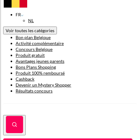
FR
NL
Voir toutes les catégories
Bon plan Belgique
Activité complémentaire
Concours Belgique
Produit gratuit
Avantages jeunes parents
Bons Plans Shopping
Produit 100% remboursé
Cashback
Devenir un Mystery Shopper
Résultats concours