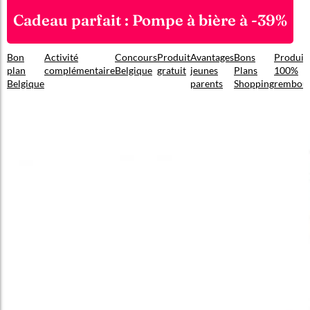
Cadeau parfait : Pompe à bière à -39%
Bon
Activité
Concours
Produit
Avantages
Bons
Produit
plan
complémentaire
Belgique
gratuit
jeunes
Plans
100%
Belgique
parents
Shopping
rembou