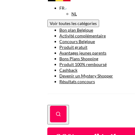
FR
NL
Voir toutes les catégories
Bon plan Belgique
Activité complémentaire
Concours Belgique
Produit gratuit
Avantages jeunes parents
Bons Plans Shopping
Produit 100% remboursé
Cashback
Devenir un Mystery Shopper
Résultats concours