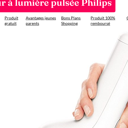
ur à lumière pulsée Philips
Produit
Avantages jeunes
Bons Plans
Produit 100%
gratuit
parents
Shopping
remboursé