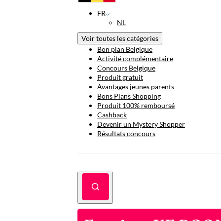
FR
NL
Voir toutes les catégories
Bon plan Belgique
Activité complémentaire
Concours Belgique
Produit gratuit
Avantages jeunes parents
Bons Plans Shopping
Produit 100% remboursé
Cashback
Devenir un Mystery Shopper
Résultats concours