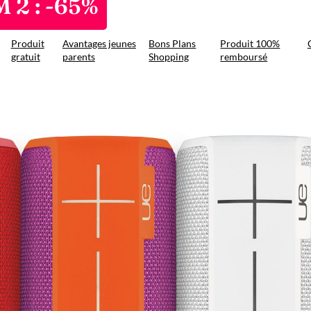
 2 : -65%
Produit
Avantages jeunes
Bons Plans
Produit 100%
gratuit
parents
Shopping
remboursé