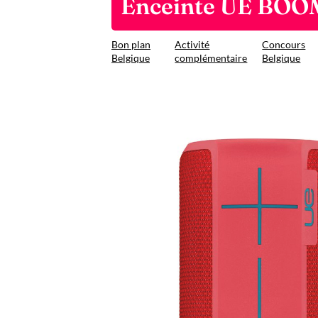
Enceinte UE BOOM
Bon plan
Activité
Concours
Belgique
complémentaire
Belgique