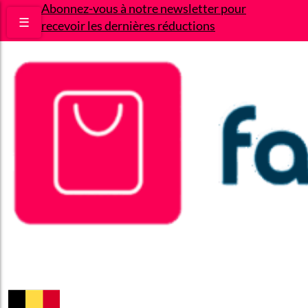
Abonnez-vous à notre newsletter pour
☰
recevoir les dernières réductions
Bons plans
Le Blog
A propos
Contact