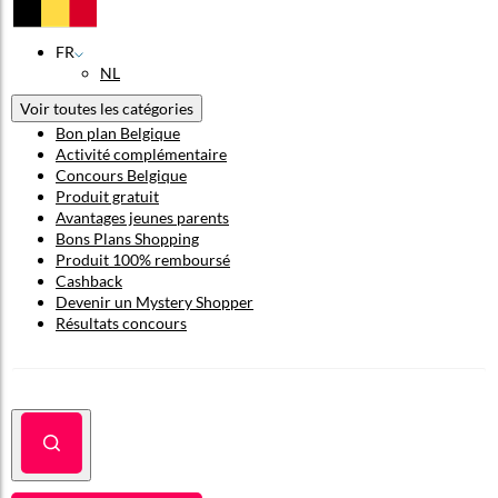
FR
NL
Voir toutes les catégories
Bon plan Belgique
Activité complémentaire
Concours Belgique
Produit gratuit
Avantages jeunes parents
Bons Plans Shopping
Produit 100% remboursé
Cashback
Devenir un Mystery Shopper
Résultats concours