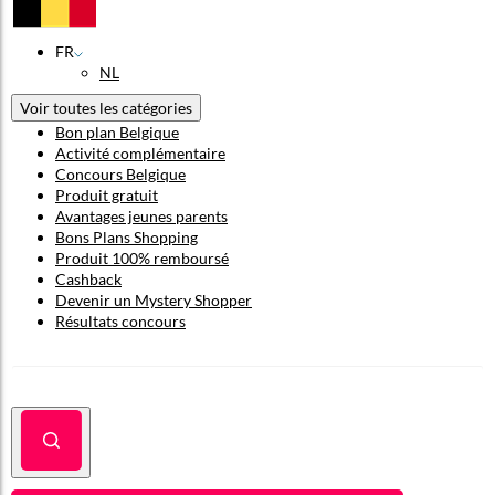
FR
NL
Voir toutes les catégories
Bon plan Belgique
Activité complémentaire
Concours Belgique
Produit gratuit
Avantages jeunes parents
Bons Plans Shopping
Produit 100% remboursé
Cashback
Devenir un Mystery Shopper
Résultats concours