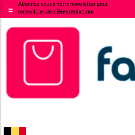
Abonnez-vous à notre newsletter pour
☰
recevoir les dernières réductions
Bons plans
Le Blog
A propos
Contact