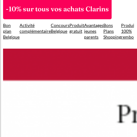
-10% sur tous vos achats Clarins
Bon
Activité
Concours
Produit
Avantages
Bons
Produit
plan
complémentaire
Belgique
gratuit
jeunes
Plans
100%
Belgique
parents
Shopping
rembou