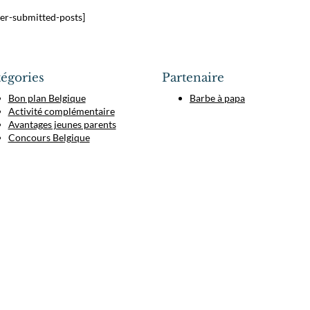
ser-submitted-posts]
égories
Partenaire
Bon plan Belgique
Barbe à papa
Activité complémentaire
Avantages jeunes parents
Concours Belgique