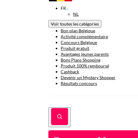
FR
NL
Voir toutes les catégories
Bon plan Belgique
Activité complémentaire
Concours Belgique
Produit gratuit
Avantages jeunes parents
Bons Plans Shopping
Produit 100% remboursé
Cashback
Devenir un Mystery Shopper
Résultats concours