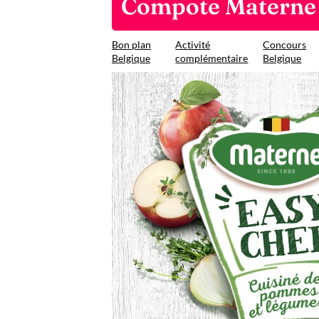
Compote Materne –
Bon plan
Activité
Concours
Belgique
complémentaire
Belgique