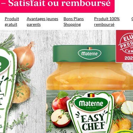
 Satisfait ou remboursé
Produit
Avantages jeunes
Bons Plans
Produit 100%
gratuit
parents
Shopping
remboursé