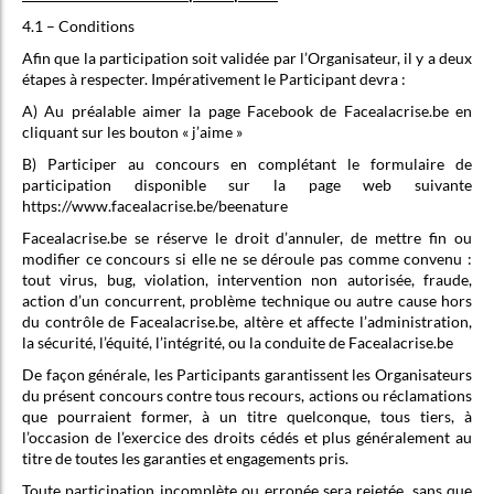
4.1 – Conditions
Afin que la participation soit validée par l’Organisateur, il y a deux
étapes à respecter. Impérativement le Participant devra :
A) Au préalable aimer la page Facebook de Facealacrise.be en
cliquant sur les bouton « j’aime »
B) Participer au concours en complétant le formulaire de
participation disponible sur la page web suivante
https://www.facealacrise.be/beenature
Facealacrise.be se réserve le droit d’annuler, de mettre fin ou
modifier ce concours si elle ne se déroule pas comme convenu :
tout virus, bug, violation, intervention non autorisée, fraude,
action d’un concurrent, problème technique ou autre cause hors
du contrôle de Facealacrise.be, altère et affecte l’administration,
la sécurité, l’équité, l’intégrité, ou la conduite de Facealacrise.be
De façon générale, les Participants garantissent les Organisateurs
du présent concours contre tous recours, actions ou réclamations
que pourraient former, à un titre quelconque, tous tiers, à
l’occasion de l’exercice des droits cédés et plus généralement au
titre de toutes les garanties et engagements pris.
Toute participation incomplète ou erronée sera rejetée, sans que