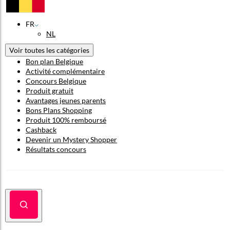
FR
NL
Voir toutes les catégories
Bon plan Belgique
Activité complémentaire
Concours Belgique
Produit gratuit
Avantages jeunes parents
Bons Plans Shopping
Produit 100% remboursé
Cashback
Devenir un Mystery Shopper
Résultats concours