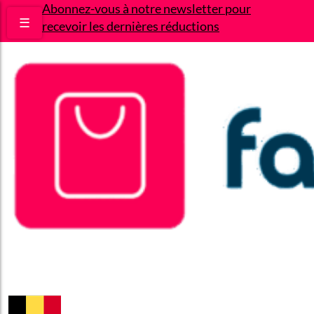
Abonnez-vous à notre newsletter pour
☰
recevoir les dernières réductions
Bons plans
Le Blog
A propos
Contact