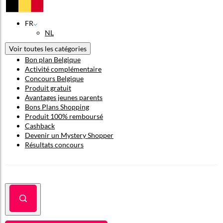
FR
NL
Voir toutes les catégories
Bon plan Belgique
Activité complémentaire
Concours Belgique
Produit gratuit
Avantages jeunes parents
Bons Plans Shopping
Produit 100% remboursé
Cashback
Devenir un Mystery Shopper
Résultats concours