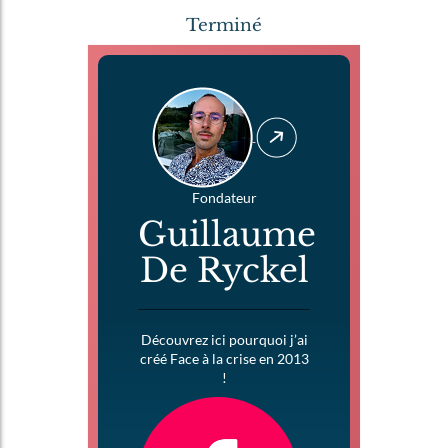
Terminé
Fondateur
Guillaume
De Ryckel
Découvrez ici pourquoi j’ai
créé Face à la crise en 2013
!