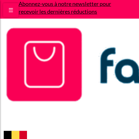
Abonnez-vous à notre newsletter pour
☰
recevoir les dernières réductions
Bons plans
Le Blog
A propos
Contact