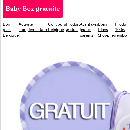
Baby Box gratuite
Bon
Activité
Concours
Produit
Avantages
Bons
Produit
plan
complémentaire
Belgique
gratuit
jeunes
Plans
100%
Belgique
parents
Shopping
rembou