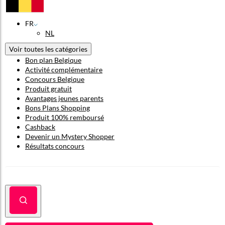
FR
NL
Voir toutes les catégories
Bon plan Belgique
Activité complémentaire
Concours Belgique
Produit gratuit
Avantages jeunes parents
Bons Plans Shopping
Produit 100% remboursé
Cashback
Devenir un Mystery Shopper
Résultats concours