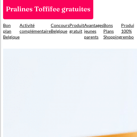
Pralines Toffifee gratuites
Bon
Activité
Concours
Produit
Avantages
Bons
Produit
plan
complémentaire
Belgique
gratuit
jeunes
Plans
100%
Belgique
parents
Shopping
rembou