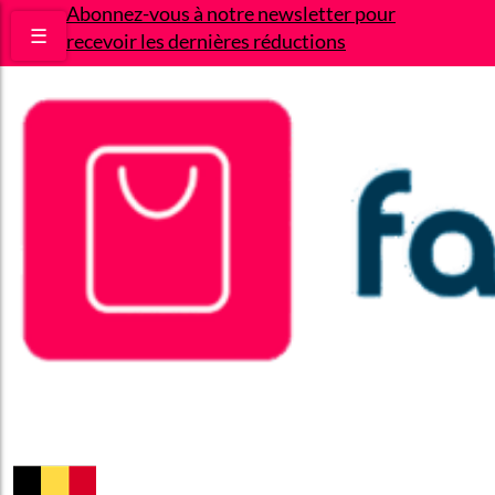
Abonnez-vous à notre newsletter pour
☰
recevoir les dernières réductions
Bons plans
Le Blog
A propos
Contact