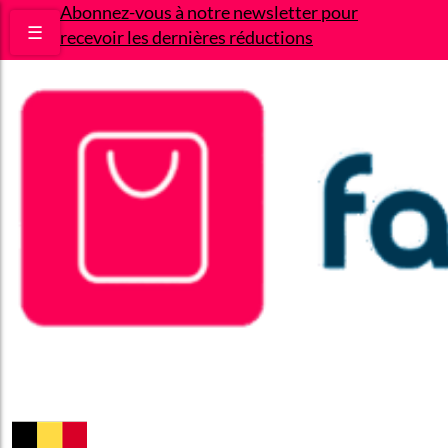
Abonnez-vous à notre newsletter pour
☰
recevoir les dernières réductions
Bons plans
Le Blog
A propos
Contact