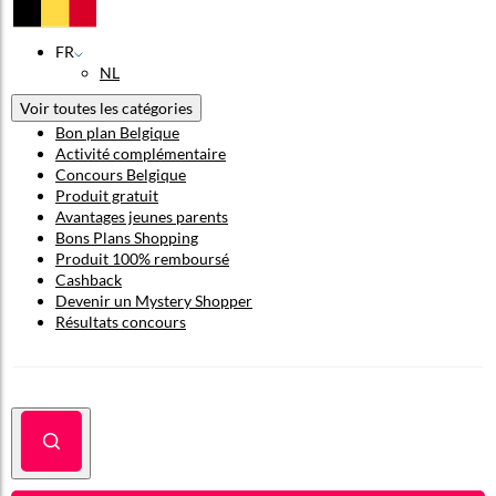
FR
NL
Voir toutes les catégories
Bon plan Belgique
Activité complémentaire
Concours Belgique
Produit gratuit
Avantages jeunes parents
Bons Plans Shopping
Produit 100% remboursé
Cashback
Devenir un Mystery Shopper
Résultats concours