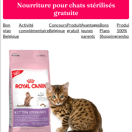
Nourriture pour chats stérilisés
gratuite
Bon
Activité
Concours
Produit
Avantages
Bons
Produit
plan
complémentaire
Belgique
gratuit
jeunes
Plans
100%
Belgique
parents
Shopping
rembou