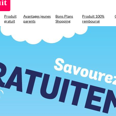
it
Produit
Avantages jeunes
Bons Plans
Produit 100%
gratuit
parents
Shopping
remboursé