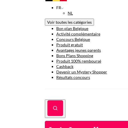
FR
NL
Voir toutes les catégories
Bon plan Belgique
Activité complémentaire
Concours Belgique
Produit gratuit
Avantages jeunes parents
Bons Plans Shopping
Produit 100% remboursé
Cashback
Devenir un Mystery Shopper
Résultats concours