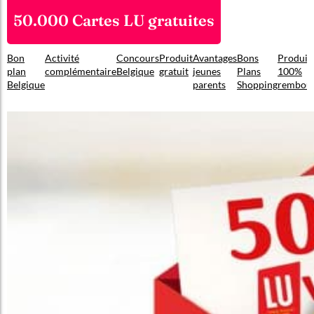
50.000 Cartes LU gratuites
Bon
Activité
Concours
Produit
Avantages
Bons
Produit
plan
complémentaire
Belgique
gratuit
jeunes
Plans
100%
Belgique
parents
Shopping
rembou