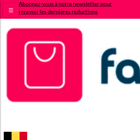
Abonnez-vous à notre newsletter pour
☰
recevoir les dernières réductions
Bons plans
Le Blog
A propos
Contact