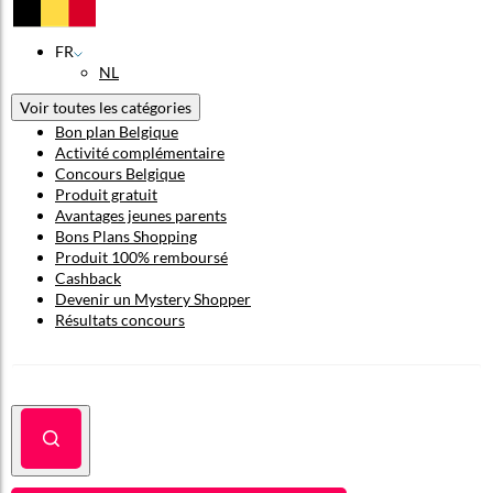
FR
NL
Voir toutes les catégories
Bon plan Belgique
Activité complémentaire
Concours Belgique
Produit gratuit
Avantages jeunes parents
Bons Plans Shopping
Produit 100% remboursé
Cashback
Devenir un Mystery Shopper
Résultats concours