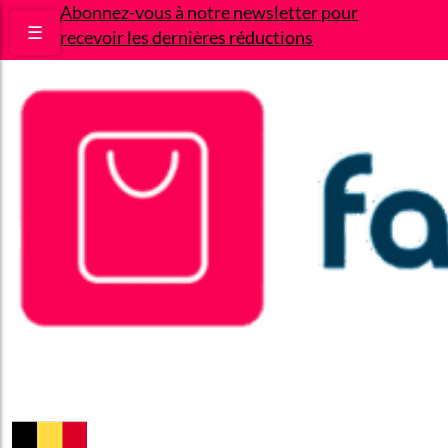
Abonnez-vous à notre newsletter pour
☰
recevoir les dernières réductions
Bons plans
Le Blog
A propos
Contact