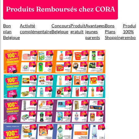
Produits Remboursés chez CORA
Bon
Activité
Concours
Produit
Avantages
Bons
Produit
plan
complémentaire
Belgique
gratuit
jeunes
Plans
100%
Belgique
parents
Shopping
rembou