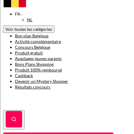
FR
NL
Voir toutes les catégories
Bon plan Belgique
Activité complémentaire
Concours Belgique
Produit gratuit
Avantages jeunes parents
Bons Plans Shopping
Produit 100% remboursé
Cashback
Devenir un Mystery Shopper
Résultats concours