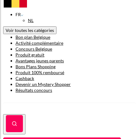
FR
NL
Voir toutes les catégories
Bon plan Belgique
Activité complémentaire
Concours Belgique
Produit gratuit
Avantages jeunes parents
Bons Plans Shopping
Produit 100% remboursé
Cashback
Devenir un Mystery Shopper
Résultats concours