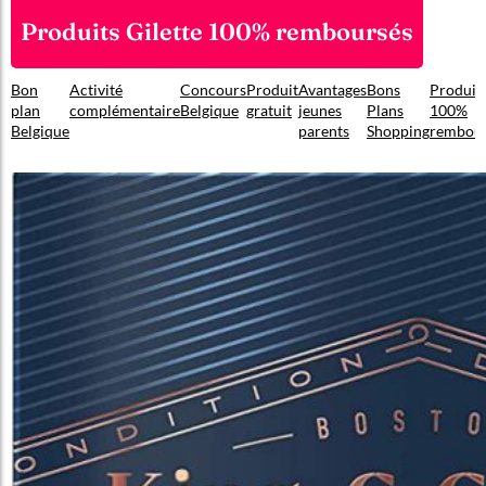
Produits Gilette 100% remboursés
Bon
Activité
Concours
Produit
Avantages
Bons
Produit
plan
complémentaire
Belgique
gratuit
jeunes
Plans
100%
Belgique
parents
Shopping
rembou