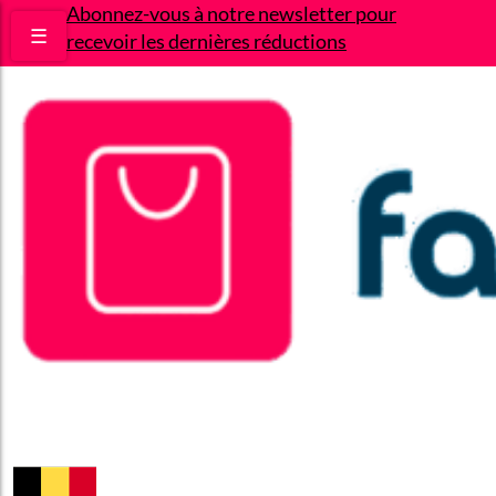
Abonnez-vous à notre newsletter pour
☰
recevoir les dernières réductions
Bons plans
Le Blog
A propos
Contact