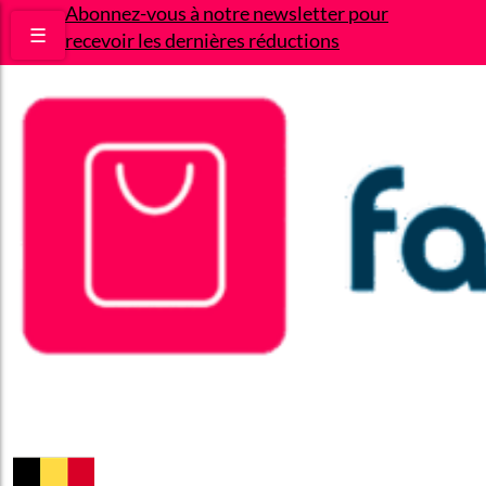
Abonnez-vous à notre newsletter pour
☰
recevoir les dernières réductions
Bons plans
Le Blog
A propos
Contact