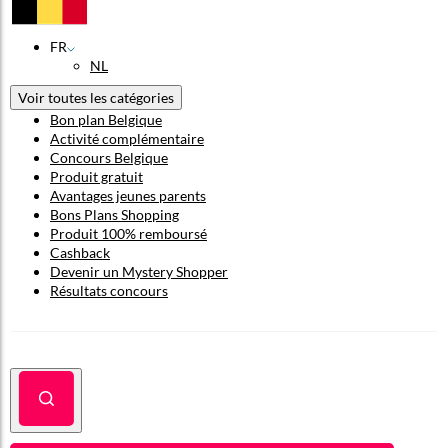
FR
NL
Voir toutes les catégories
Bon plan Belgique
Activité complémentaire
Concours Belgique
Produit gratuit
Avantages jeunes parents
Bons Plans Shopping
Produit 100% remboursé
Cashback
Devenir un Mystery Shopper
Résultats concours