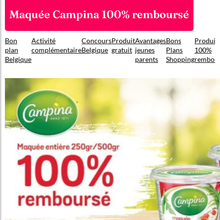
Maquée Campina 100% remboursé
Bon
Activité
Concours
Produit
Avantages
Bons
Produit
plan
complémentaire
Belgique
gratuit
jeunes
Plans
100%
Belgique
parents
Shopping
rembou