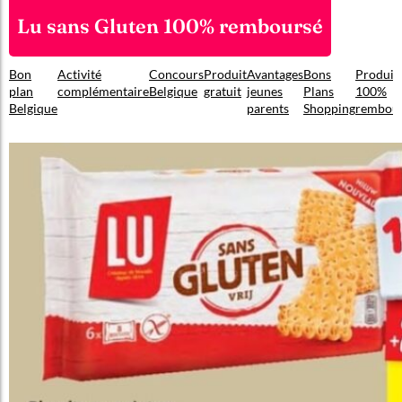
Lu sans Gluten 100% remboursé
Bon
Activité
Concours
Produit
Avantages
Bons
Produit
plan
complémentaire
Belgique
gratuit
jeunes
Plans
100%
Belgique
parents
Shopping
rembou