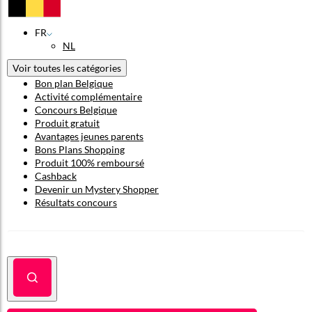
FR
NL
Voir toutes les catégories
Bon plan Belgique
Activité complémentaire
Concours Belgique
Produit gratuit
Avantages jeunes parents
Bons Plans Shopping
Produit 100% remboursé
Cashback
Devenir un Mystery Shopper
Résultats concours