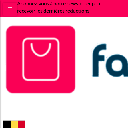
Abonnez-vous à notre newsletter pour
☰
recevoir les dernières réductions
Bons plans
Le Blog
A propos
Contact