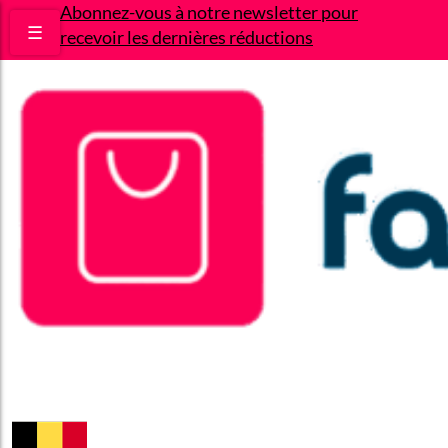
Abonnez-vous à notre newsletter pour
☰
recevoir les dernières réductions
Bons plans
Le Blog
A propos
Contact