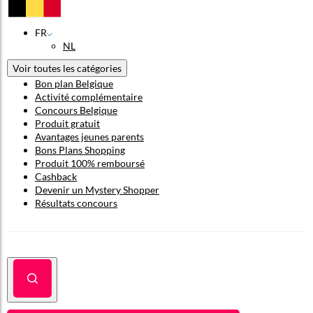
FR
NL
Voir toutes les catégories
Bon plan Belgique
Activité complémentaire
Concours Belgique
Produit gratuit
Avantages jeunes parents
Bons Plans Shopping
Produit 100% remboursé
Cashback
Devenir un Mystery Shopper
Résultats concours