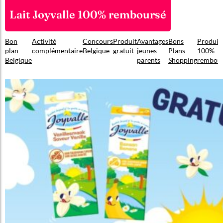
Lait Joyvalle 100% remboursé
Bon
Activité
Concours
Produit
Avantages
Bons
Produit
plan
complémentaire
Belgique
gratuit
jeunes
Plans
100%
Belgique
parents
Shopping
rembou