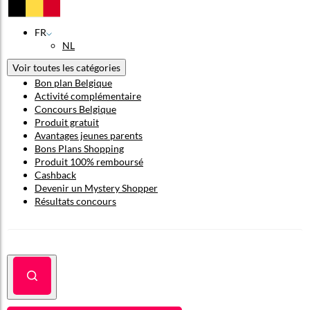
FR
NL
Voir toutes les catégories
Bon plan Belgique
Activité complémentaire
Concours Belgique
Produit gratuit
Avantages jeunes parents
Bons Plans Shopping
Produit 100% remboursé
Cashback
Devenir un Mystery Shopper
Résultats concours