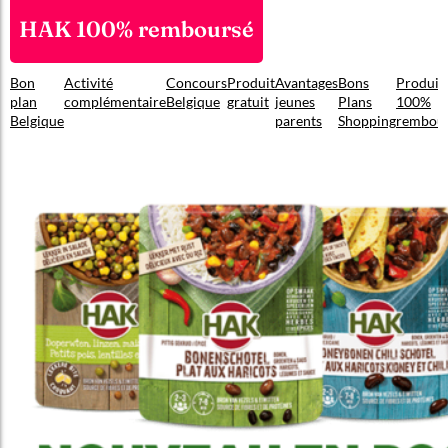
HAK 100% remboursé
Bon
Activité
Concours
Produit
Avantages
Bons
Produit
plan
complémentaire
Belgique
gratuit
jeunes
Plans
100%
Belgique
parents
Shopping
rembou