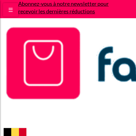
Abonnez-vous à notre newsletter pour
☰
recevoir les dernières réductions
Bons plans
Le Blog
A propos
Contact