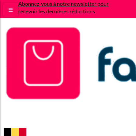
Abonnez-vous à notre newsletter pour
☰
recevoir les dernières réductions
Bons plans
Le Blog
A propos
Contact