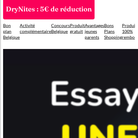
DryNites : 5€ de réduction
Bon
Activité
Concours
Produit
Avantages
Bons
Produit
plan
complémentaire
Belgique
gratuit
jeunes
Plans
100%
Belgique
parents
Shopping
rembou