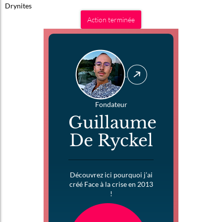
Drynites
Action terminée
Fondateur
Guillaume
De Ryckel
Découvrez ici pourquoi j’ai
créé Face à la crise en 2013
!