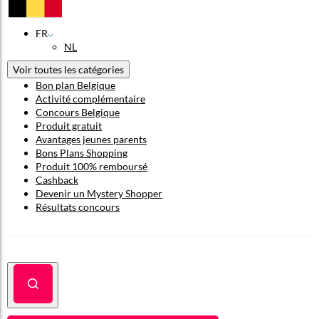
FR
NL
Voir toutes les catégories
Bon plan Belgique
Activité complémentaire
Concours Belgique
Produit gratuit
Avantages jeunes parents
Bons Plans Shopping
Produit 100% remboursé
Cashback
Devenir un Mystery Shopper
Résultats concours