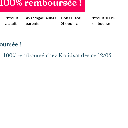
100% remboursée !
Produit
Avantages jeunes
Bons Plans
Produit 100%
gratuit
parents
Shopping
remboursé
ursée !
 100% remboursé chez Kruidvat des ce 12/05