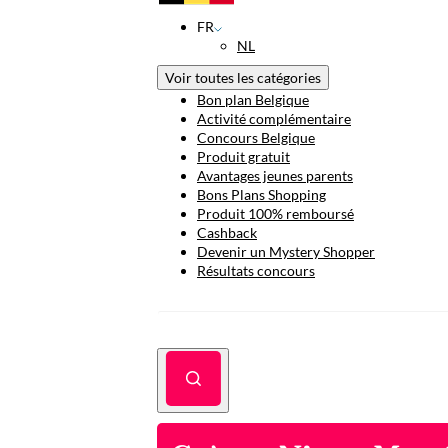
FR
NL
Voir toutes les catégories
Bon plan Belgique
Activité complémentaire
Concours Belgique
Produit gratuit
Avantages jeunes parents
Bons Plans Shopping
Produit 100% remboursé
Cashback
Devenir un Mystery Shopper
Résultats concours