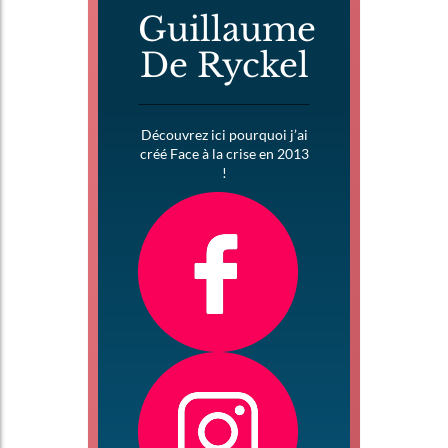
Guillaume
De Ryckel
Découvrez ici pourquoi j’ai
créé Face à la crise en 2013
!