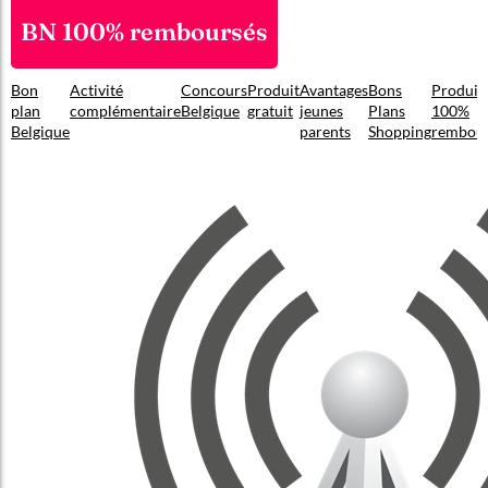
BN 100% remboursés
Bon
Activité
Concours
Produit
Avantages
Bons
Produit
plan
complémentaire
Belgique
gratuit
jeunes
Plans
100%
Belgique
parents
Shopping
rembou