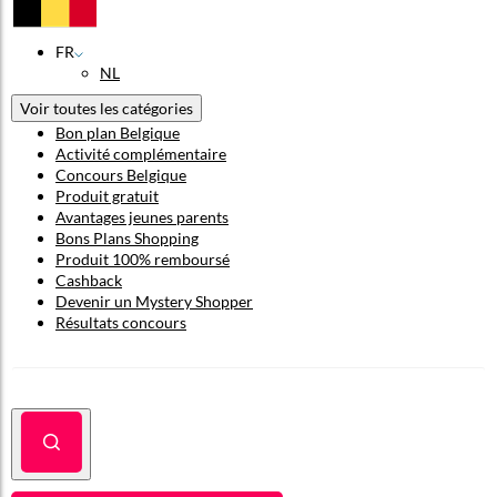
FR
NL
Voir toutes les catégories
Bon plan Belgique
Activité complémentaire
Concours Belgique
Produit gratuit
Avantages jeunes parents
Bons Plans Shopping
Produit 100% remboursé
Cashback
Devenir un Mystery Shopper
Résultats concours