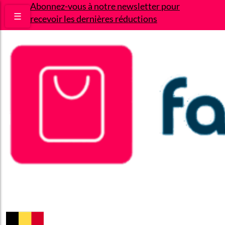
Abonnez-vous à notre newsletter pour
☰
recevoir les dernières réductions
Bons plans
Le Blog
A propos
Contact