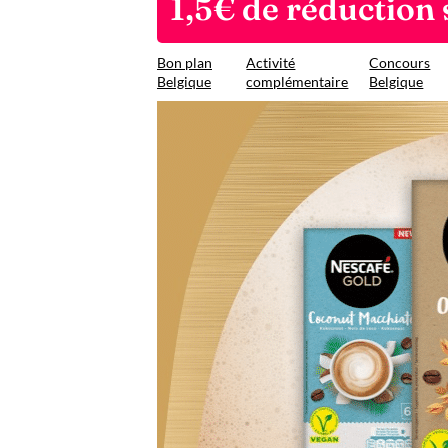
1,5€ de réduction 
Bon plan
Activité
Concours
Belgique
complémentaire
Belgique