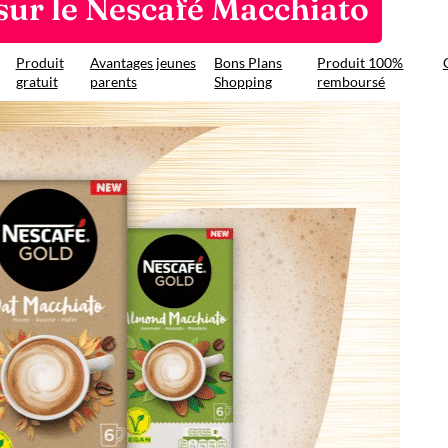
sur le Nescafé Macchiato
Produit
Avantages jeunes
Bons Plans
Produit 100%
gratuit
parents
Shopping
remboursé