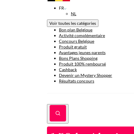
FR
NL
Voir toutes les catégories
Bon plan Belgique
Activité complémentaire
Concours Belgique
Produit gratuit
Avantages jeunes parents
Bons Plans Shopping
Produit 100% remboursé
Cashback
Devenir un Mystery Shopper
Résultats concours