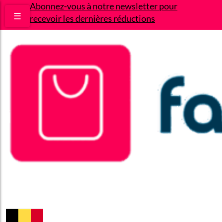
Abonnez-vous à notre newsletter pour
☰
recevoir les dernières réductions
Bons plans
Le Blog
A propos
Contact