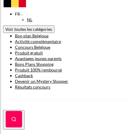
FR
NL
Voir toutes les catégories
Bon plan Belgique
Activité complémentaire
Concours Belgique
Produit gratuit
Avantages jeunes parents
Bons Plans Shopping
Produit 100% remboursé
Cashback
Devenir un Mystery Shopper
Résultats concours