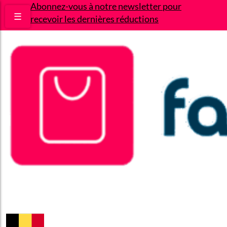
Abonnez-vous à notre newsletter pour
☰
recevoir les dernières réductions
Bons plans
Le Blog
A propos
Contact