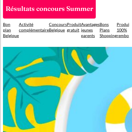
Résultats concours Summer
Bon
Activité
Concours
Produit
Avantages
Bons
Produit
plan
complémentaire
Belgique
gratuit
jeunes
Plans
100%
Belgique
parents
Shopping
rembou