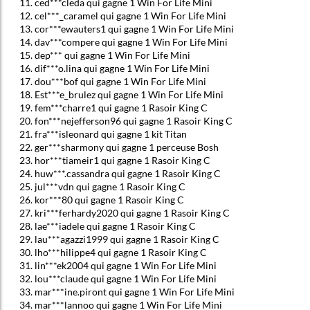
ced***cleda qui gagne 1 Win For Life Mini
cel***_caramel qui gagne 1 Win For Life Mini
cor***ewauters1 qui gagne 1 Win For Life Mini
dav***compere qui gagne 1 Win For Life Mini
dep*** qui gagne 1 Win For Life Mini
dif***o.lina qui gagne 1 Win For Life Mini
dou***bof qui gagne 1 Win For Life Mini
Est***e_brulez qui gagne 1 Win For Life Mini
fem***charre1 qui gagne 1 Rasoir King C
fon***nejefferson96 qui gagne 1 Rasoir King C
fra***isleonard qui gagne 1 kit Titan
ger***sharmony qui gagne 1 perceuse Bosh
hor***tiameir1 qui gagne 1 Rasoir King C
huw***.cassandra qui gagne 1 Rasoir King C
jul***vdn qui gagne 1 Rasoir King C
kor***80 qui gagne 1 Rasoir King C
kri***ferhardy2020 qui gagne 1 Rasoir King C
lae***iadele qui gagne 1 Rasoir King C
lau***agazzi1999 qui gagne 1 Rasoir King C
lho***hilippe4 qui gagne 1 Rasoir King C
lin***ek2004 qui gagne 1 Win For Life Mini
lou***claude qui gagne 1 Win For Life Mini
mar***ine.piront qui gagne 1 Win For Life Mini
mar***lannoo qui gagne 1 Win For Life Mini