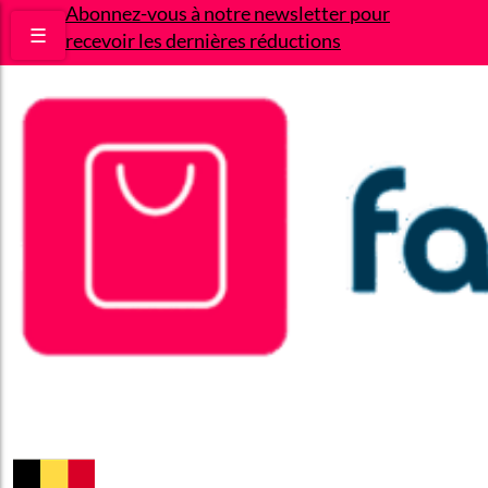
Abonnez-vous à notre newsletter pour
☰
recevoir les dernières réductions
Bons plans
Le Blog
A propos
Contact