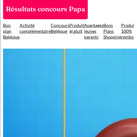
Résultats concours Papa
Bon
Activité
Concours
Produit
Avantages
Bons
Produit
plan
complémentaire
Belgique
gratuit
jeunes
Plans
100%
Belgique
parents
Shopping
rembou