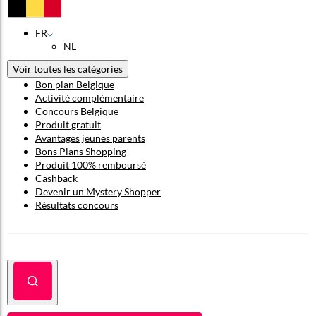
FR
NL
Voir toutes les catégories
Bon plan Belgique
Activité complémentaire
Concours Belgique
Produit gratuit
Avantages jeunes parents
Bons Plans Shopping
Produit 100% remboursé
Cashback
Devenir un Mystery Shopper
Résultats concours