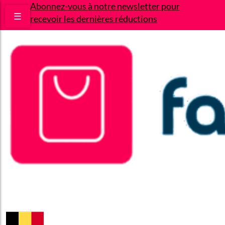
Abonnez-vous à notre newsletter pour
☰
recevoir les dernières réductions
Bons plans
Le Blog
A propos
Contact