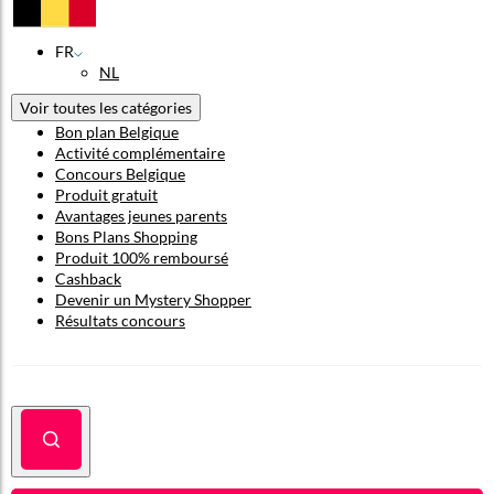
FR
NL
Voir toutes les catégories
Bon plan Belgique
Activité complémentaire
Concours Belgique
Produit gratuit
Avantages jeunes parents
Bons Plans Shopping
Produit 100% remboursé
Cashback
Devenir un Mystery Shopper
Résultats concours