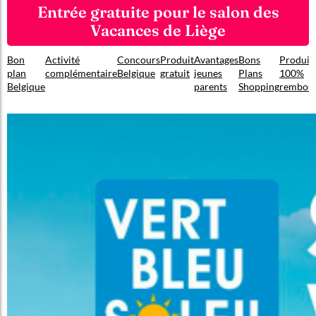
Entrée gratuite pour le salon des
Vacances de Liège
Bon
Activité
Concours
Produit
Avantages
Bons
Produit
plan
complémentaire
Belgique
gratuit
jeunes
Plans
100%
Belgique
parents
Shopping
rembou