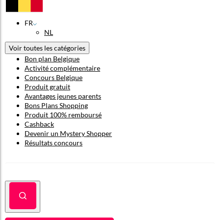
FR
NL
Voir toutes les catégories
Bon plan Belgique
Activité complémentaire
Concours Belgique
Produit gratuit
Avantages jeunes parents
Bons Plans Shopping
Produit 100% remboursé
Cashback
Devenir un Mystery Shopper
Résultats concours