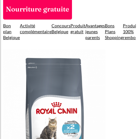
Nourriture gratuite
Bon
Activité
Concours
Produit
Avantages
Bons
Produit
plan
complémentaire
Belgique
gratuit
jeunes
Plans
100%
Belgique
parents
Shopping
rembou