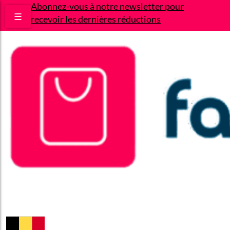
Abonnez-vous à notre newsletter pour
☰
recevoir les dernières réductions
Bons plans
Le Blog
A propos
Contact