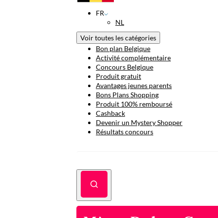
FR
NL
Voir toutes les catégories
Bon plan Belgique
Activité complémentaire
Concours Belgique
Produit gratuit
Avantages jeunes parents
Bons Plans Shopping
Produit 100% remboursé
Cashback
Devenir un Mystery Shopper
Résultats concours