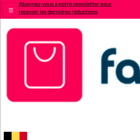
Abonnez-vous à notre newsletter pour
☰
recevoir les dernières réductions
Bons plans
Le Blog
A propos
Contact