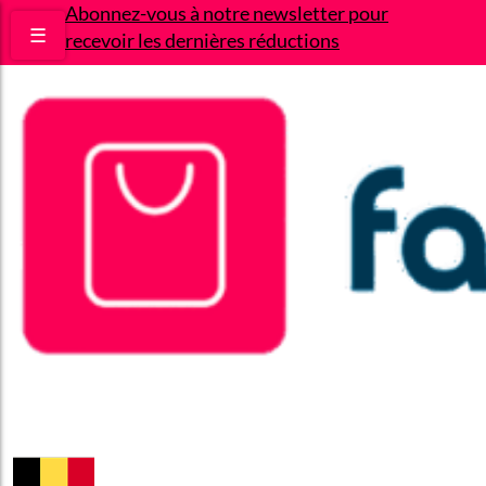
Abonnez-vous à notre newsletter pour
☰
recevoir les dernières réductions
Bons plans
Le Blog
A propos
Contact