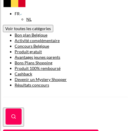
FR
NL
Voir toutes les catégories
Bon plan Belgique
Activité complémentaire
Concours Belgique
Produit gratuit
Avantages jeunes parents
Bons Plans Shopping
Produit 100% remboursé
Cashback
Devenir un Mystery Shopper
Résultats concours