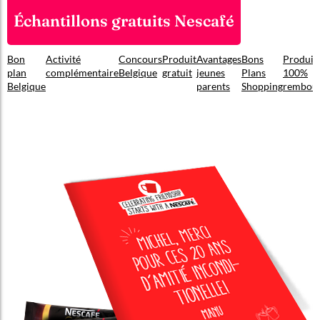
Échantillons gratuits Nescafé
Bon
Activité
Concours
Produit
Avantages
Bons
Produit
plan
complémentaire
Belgique
gratuit
jeunes
Plans
100%
Belgique
parents
Shopping
rembou