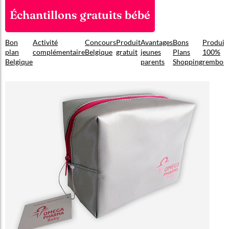
Échantillons gratuits bébé
Bon
Activité
Concours
Produit
Avantages
Bons
Produit
plan
complémentaire
Belgique
gratuit
jeunes
Plans
100%
Belgique
parents
Shopping
rembou