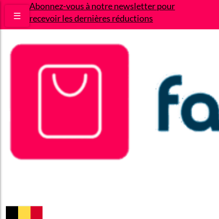
Abonnez-vous à notre newsletter pour
☰
recevoir les dernières réductions
Bons plans
Le Blog
A propos
Contact