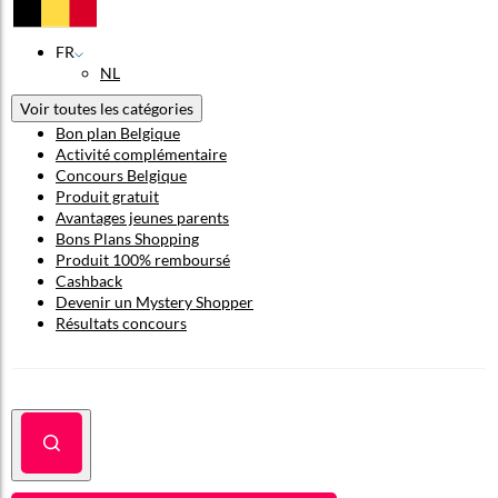
FR
NL
Voir toutes les catégories
Bon plan Belgique
Activité complémentaire
Concours Belgique
Produit gratuit
Avantages jeunes parents
Bons Plans Shopping
Produit 100% remboursé
Cashback
Devenir un Mystery Shopper
Résultats concours