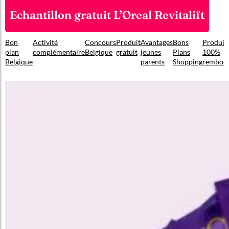
Echantillon gratuit L’Oreal Revitalift
Bon
Activité
Concours
Produit
Avantages
Bons
Produit
plan
complémentaire
Belgique
gratuit
jeunes
Plans
100%
Belgique
parents
Shopping
rembou