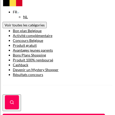
FR
NL
Voir toutes les catégories
Bon plan Belgique
Activité complémentaire
Concours Belgique
Produit gratuit
Avantages jeunes parents
Bons Plans Shopping
Produit 100% remboursé
Cashback
Devenir un Mystery Shopper
Résultats concours