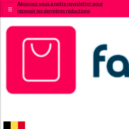
Abonnez-vous à notre newsletter pour
☰
recevoir les dernières réductions
Bons plans
Le Blog
A propos
Contact