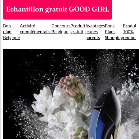
Echantillon gratuit GOOD GIRL
Bon
Activité
Concours
Produit
Avantages
Bons
Produit
plan
complémentaire
Belgique
gratuit
jeunes
Plans
100%
Belgique
parents
Shopping
rembou