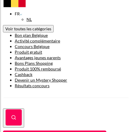
FR
NL
Voir toutes les catégories
Bon plan Belgique
Activité complémentaire
Concours Belgique
Produit gratuit
Avantages jeunes parents
Bons Plans Shopping
Produit 100% remboursé
Cashback
Devenir un Mystery Shopper
Résultats concours