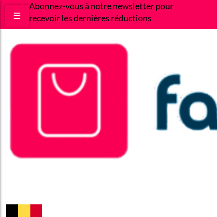
Abonnez-vous à notre newsletter pour
☰
recevoir les dernières réductions
Bons plans
Le Blog
A propos
Contact