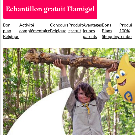
Echantillon gratuit Flamigel
Bon
Activité
Concours
Produit
Avantages
Bons
Produit
plan
complémentaire
Belgique
gratuit
jeunes
Plans
100%
Belgique
parents
Shopping
rembou