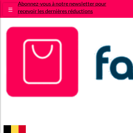
Abonnez-vous à notre newsletter pour
☰
recevoir les dernières réductions
Bons plans
Le Blog
A propos
Contact