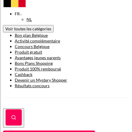
FR
NL
Voir toutes les catégories
Bon plan Belgique
Activité complémentaire
Concours Belgique
Produit gratuit
Avantages jeunes parents
Bons Plans Shopping
Produit 100% remboursé
Cashback
Devenir un Mystery Shopper
Résultats concours