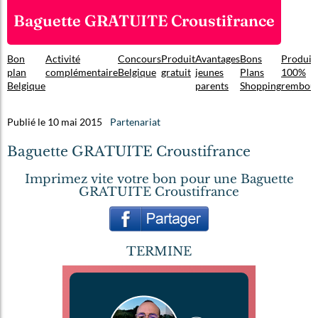
Baguette GRATUITE Croustifrance
Bon
Activité
Concours
Produit
Avantages
Bons
Produit
plan
complémentaire
Belgique
gratuit
jeunes
Plans
100%
Belgique
parents
Shopping
rembou
Publié le 10 mai 2015
Partenariat
Baguette GRATUITE Croustifrance
Imprimez vite votre bon pour une Baguette
GRATUITE Croustifrance
TERMINE