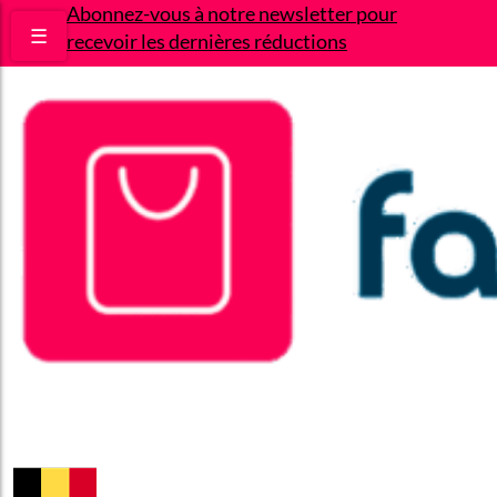
Abonnez-vous à notre newsletter pour
☰
recevoir les dernières réductions
Bons plans
Le Blog
A propos
Contact