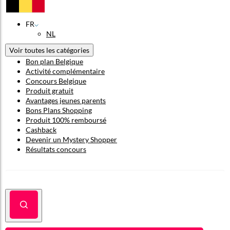
FR
NL
Voir toutes les catégories
Bon plan Belgique
Activité complémentaire
Concours Belgique
Produit gratuit
Avantages jeunes parents
Bons Plans Shopping
Produit 100% remboursé
Cashback
Devenir un Mystery Shopper
Résultats concours