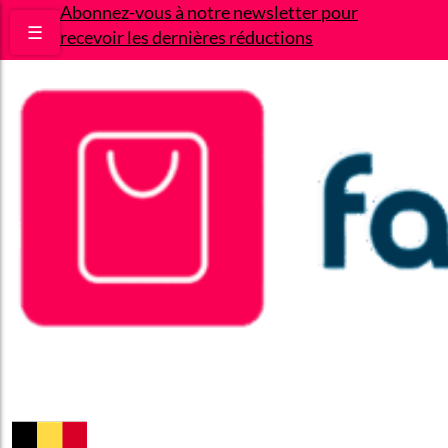
Abonnez-vous à notre newsletter pour
☰
recevoir les dernières réductions
Bons plans
Le Blog
A propos
Contact