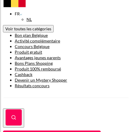
FR
NL
Voir toutes les catégories
Bon plan Belgique
Activité complémentaire
Concours Belgique
Produit gratuit
Avantages jeunes parents
Bons Plans Shopping
Produit 100% remboursé
Cashback
Devenir un Mystery Shopper
Résultats concours