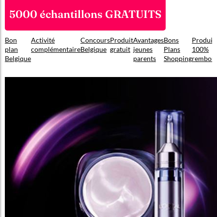
5000 échantillons GRATUITS
Bon
Activité
Concours
Produit
Avantages
Bons
Produit
plan
complémentaire
Belgique
gratuit
jeunes
Plans
100%
Belgique
parents
Shopping
rembou