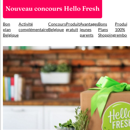
Nouveau concours Hello Fresh
Bon
Activité
Concours
Produit
Avantages
Bons
Produit
plan
complémentaire
Belgique
gratuit
jeunes
Plans
100%
Belgique
parents
Shopping
rembou