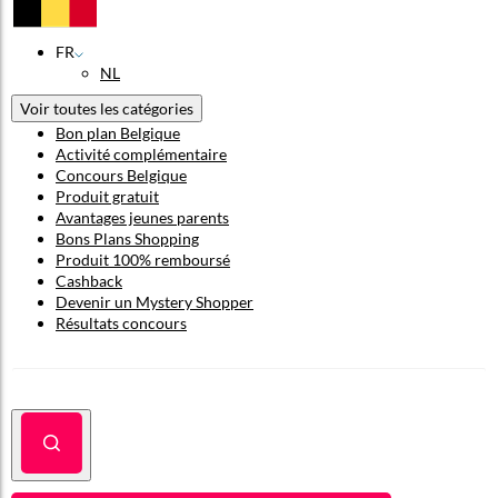
FR
NL
Voir toutes les catégories
Bon plan Belgique
Activité complémentaire
Concours Belgique
Produit gratuit
Avantages jeunes parents
Bons Plans Shopping
Produit 100% remboursé
Cashback
Devenir un Mystery Shopper
Résultats concours