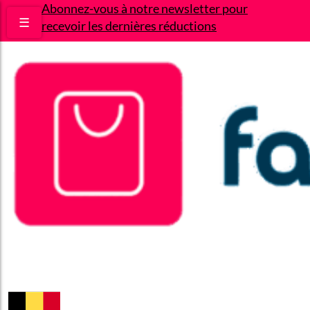
Abonnez-vous à notre newsletter pour
☰
recevoir les dernières réductions
Bons plans
Le Blog
A propos
Contact